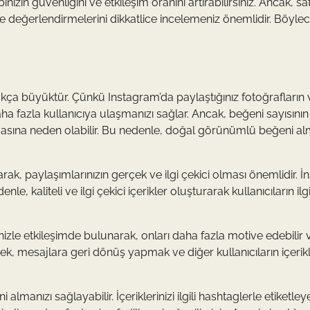
nızın güvenliğini ve etkileşim oranını artırabilirsiniz. Ancak, sa
e değerlendirmelerini dikkatlice incelemeniz önemlidir. Böylece
a büyüktür. Çünkü Instagram’da paylaştığınız fotoğrafların 
aha fazla kullanıcıya ulaşmanızı sağlar. Ancak, beğeni sayısının 
nmasına neden olabilir. Bu nedenle, doğal görünümlü beğeni a
k, paylaşımlarınızın gerçek ve ilgi çekici olması önemlidir. İn
e, kaliteli ve ilgi çekici içerikler oluşturarak kullanıcıların ilgi
nizle etkileşimde bulunarak, onları daha fazla motive edebilir 
ek, mesajlara geri dönüş yapmak ve diğer kullanıcıların içerikl
anızı sağlayabilir. İçeriklerinizi ilgili hashtaglerle etiketley