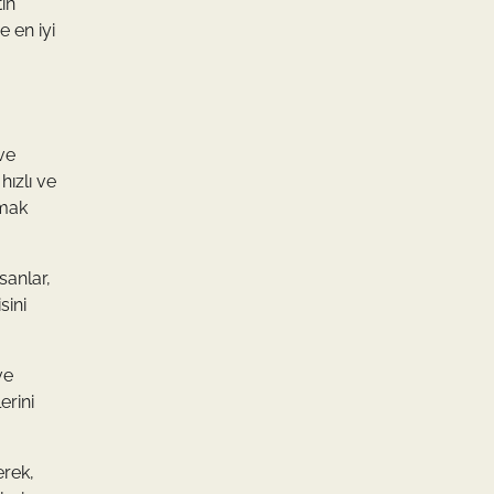
tın
 en iyi
ve
hızlı ve
lmak
sanlar,
sini
ve
erini
erek,