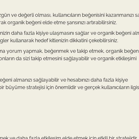
, özgün ve değerli olması, kullanıcıların beğenisini kazanmanızı s
rak organik beğeni elde etme şansınızı artırabilirsiniz.
inizin daha fazla kişiye ulaşmasını sağlar ve organik beğeni a
agler kullanarak hedef kitlenizin dikkatini çekebilirsiniz.
arına yorum yapmak, beğenmek ve takip etmek, organik beğen
 onların da sizi takip etmesini sağlayabilir ve organik etkileşimi
ğeni almanızı sağlayabilir ve hesabınızı daha fazla kişiye
r büyüme stratejisi için önemlidir ve gerçek kullanıcıların ilgis
k ve daha fazla etkileşim elde etmek için etkili bir stratejidir.