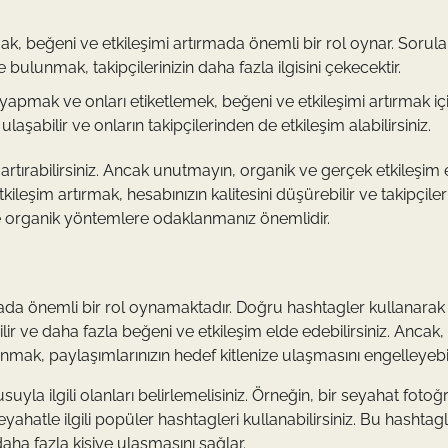
mak, beğeni ve etkileşimi artırmada önemli bir rol oynar. Sorula
bulunmak, takipçilerinizin daha fazla ilgisini çekecektir.
 yapmak ve onları etiketlemek, beğeni ve etkileşimi artırmak için
e ulaşabilir ve onların takipçilerinden de etkileşim alabilirsiniz.
rtırabilirsiniz. Ancak unutmayın, organik ve gerçek etkileşim 
leşim artırmak, hesabınızın kalitesini düşürebilir ve takipçiler
e organik yöntemlere odaklanmanız önemlidir.
mada önemli bir rol oynamaktadır. Doğru hashtagler kullanarak
lir ve daha fazla beğeni ve etkileşim elde edebilirsiniz. Ancak
mak, paylaşımlarınızın hedef kitlenize ulaşmasını engelleyebil
la ilgili olanları belirlemelisiniz. Örneğin, bir seyahat fotoğr
hatle ilgili popüler hashtagleri kullanabilirsiniz. Bu hashtagl
daha fazla kişiye ulaşmasını sağlar.