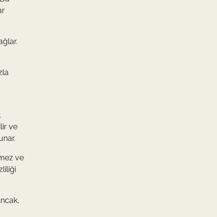
ar
ağlar.
zla
.
lir ve
unar.
etmez ve
iliği
Ancak,