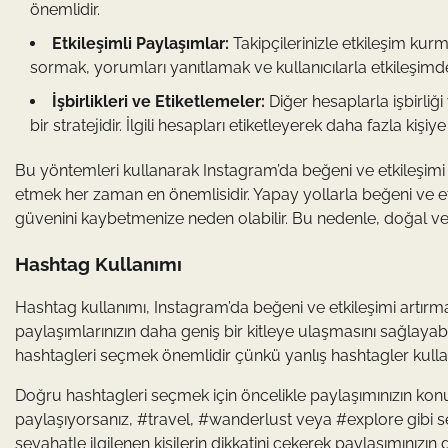
önemlidir.
Etkileşimli Paylaşımlar:
Takipçilerinizle etkileşim kur
sormak, yorumları yanıtlamak ve kullanıcılarla etkileşimde 
İşbirlikleri ve Etiketlemeler:
Diğer hesaplarla işbirliği
bir stratejidir. İlgili hesapları etiketleyerek daha fazla kişiy
Bu yöntemleri kullanarak Instagram’da beğeni ve etkileşimi a
etmek her zaman en önemlisidir. Yapay yollarla beğeni ve etki
güvenini kaybetmenize neden olabilir. Bu nedenle, doğal v
Hashtag Kullanımı
Hashtag kullanımı, Instagram’da beğeni ve etkileşimi artır
paylaşımlarınızın daha geniş bir kitleye ulaşmasını sağlayabi
hashtagleri seçmek önemlidir çünkü yanlış hashtagler kullan
Doğru hashtagleri seçmek için öncelikle paylaşımınızın konusuy
paylaşıyorsanız, #travel, #wanderlust veya #explore gibi seya
seyahatle ilgilenen kişilerin dikkatini çekerek paylaşımınızın 