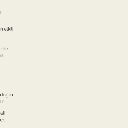
r
 etkili
elde
in
, doğru
ir.
afı
er,