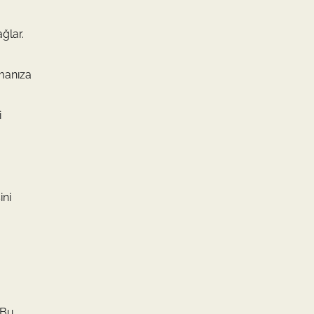
ağlar.
lmanıza
i
ini
 Bu