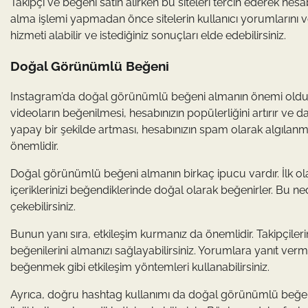
Takipçi ve beğeni satın alırken bu siteleri tercih ederek hesabı
alma işlemi yapmadan önce sitelerin kullanıcı yorumlarını v
hizmeti alabilir ve istediğiniz sonuçları elde edebilirsiniz.
Doğal Görünümlü Beğeni
Instagram’da doğal görünümlü beğeni almanın önemi oldukç
videoların beğenilmesi, hesabınızın popülerliğini artırır ve d
yapay bir şekilde artması, hesabınızın spam olarak algıla
önemlidir.
Doğal görünümlü beğeni almanın birkaç ipucu vardır. İlk olara
içeriklerinizi beğendiklerinde doğal olarak beğenirler. Bu nedenl
çekebilirsiniz.
Bunun yanı sıra, etkileşim kurmanız da önemlidir. Takipçileri
beğenilerini almanızı sağlayabilirsiniz. Yorumlara yanıt verm
beğenmek gibi etkileşim yöntemleri kullanabilirsiniz.
Ayrıca, doğru hashtag kullanımı da doğal görünümlü beğeni alm