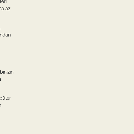
leri
ha az
.
ından
bınızın
n
opüler
n