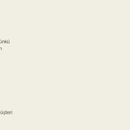
Çünkü
n
üşteri