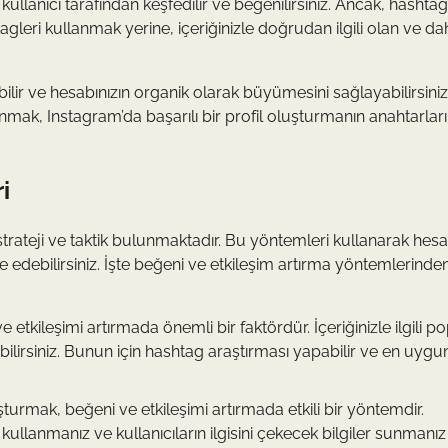
la kullanıcı tarafından keşfedilir ve beğenilirsiniz. Ancak, hashtag
agleri kullanmak yerine, içeriğinizle doğrudan ilgili olan ve da
ir ve hesabınızın organik olarak büyümesini sağlayabilirsiniz
unmak, Instagram’da başarılı bir profil oluşturmanın anahtarlar
i
 strateji ve taktik bulunmaktadır. Bu yöntemleri kullanarak hesa
de edebilirsiniz. İşte beğeni ve etkileşim artırma yöntemlerinde
etkileşimi artırmada önemli bir faktördür. İçeriğinizle ilgili p
abilirsiniz. Bunun için hashtag araştırması yapabilir ve en uygu
luşturmak, beğeni ve etkileşimi artırmada etkili bir yöntemdir.
ar kullanmanız ve kullanıcıların ilgisini çekecek bilgiler sunmanız