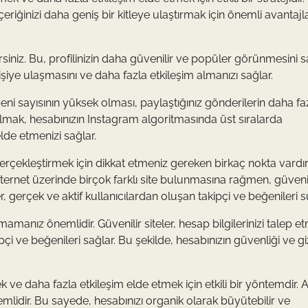
eriğinizi daha geniş bir kitleye ulaştırmak için önemli avantajl
ilirsiniz. Bu, profilinizin daha güvenilir ve popüler görünmesini s
işiye ulaşmasını ve daha fazla etkileşim almanızı sağlar.
ğeni sayısının yüksek olması, paylaştığınız gönderilerin daha fa
almak, hesabınızın Instagram algoritmasında üst sıralarda
lde etmenizi sağlar.
gerçekleştirmek için dikkat etmeniz gereken birkaç nokta vardır
İnternet üzerinde birçok farklı site bulunmasına rağmen, güveni
er, gerçek ve aktif kullanıcılardan oluşan takipçi ve beğenileri s
mamanız önemlidir. Güvenilir siteler, hesap bilgilerinizi talep 
pçi ve beğenileri sağlar. Bu şekilde, hesabınızın güvenliği ve gizl
ve daha fazla etkileşim elde etmek için etkili bir yöntemdir. 
mlidir. Bu sayede, hesabınızı organik olarak büyütebilir ve