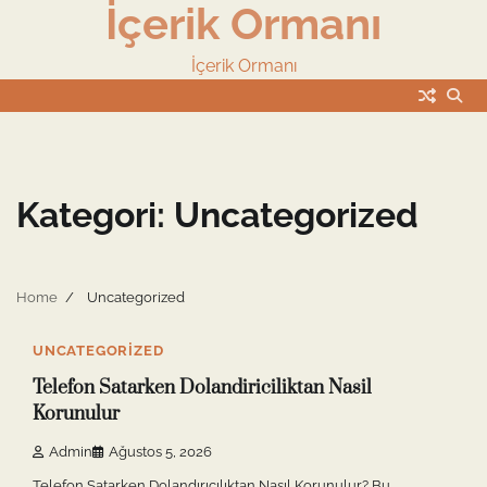
İçerik Ormanı
Skip
to
content
İçerik Ormanı
Kategori:
Uncategorized
Home
Uncategorized
2 min read
0
UNCATEGORIZED
Telefon Satarken Dolandiriciliktan Nasil
Korunulur
Admin
Ağustos 5, 2026
Telefon Satarken Dolandırıcılıktan Nasıl Korunulur? Bu