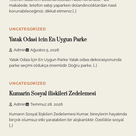
makalede, telefon satışı yaparken dolandırıcılıklardan nasıl
korunabileceğinizi, dikkat etmeniz […]
2 min read
0
UNCATEGORIZED
Yatak Odasi İcin En Uygun Parke
Admin
Ağustos 5, 2026
Yatak Odası İçin En Uygun Parke Yatak odası dekorasyonunda
parke seçimi oldukça önemlidir. Doğru parke, […]
2 min read
0
UNCATEGORIZED
Kumarin Sosyal İliskileri Zedelemesi
Admin
Temmuz 28, 2026
Kumarın Sosyal İlişkileri Zedelemesi Kumar, bireylerin hayatında
birçok olumsuz etki yaratabilen bir alışkanlıktır. Özellikle sosyal
[…]
2 min read
0