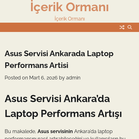
İçerik Ormanı
Skip
to
content
İçerik Ormanı
Asus Servisi Ankarada Laptop
Performans Artisi
Posted on
Mart 6, 2026
by
admin
Asus Servisi Ankara’da
Laptop Performans Artışı
Bu makalede,
Asus servisinin
Ankara’da laptop
performansını nasıl artırabileceğini ve kullanıcıların bu