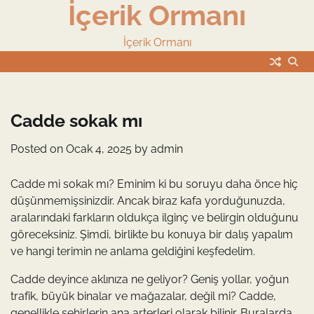
İçerik Ormanı
Skip
to
content
İçerik Ormanı
Cadde sokak mı
Posted on
Ocak 4, 2025
by
admin
Cadde mi sokak mı? Eminim ki bu soruyu daha önce hiç
düşünmemişsinizdir. Ancak biraz kafa yorduğunuzda,
aralarındaki farkların oldukça ilginç ve belirgin olduğunu
göreceksiniz. Şimdi, birlikte bu konuya bir dalış yapalım
ve hangi terimin ne anlama geldiğini keşfedelim.
Cadde deyince aklınıza ne geliyor? Geniş yollar, yoğun
trafik, büyük binalar ve mağazalar, değil mi? Cadde,
genellikle şehirlerin ana arterleri olarak bilinir. Buralarda