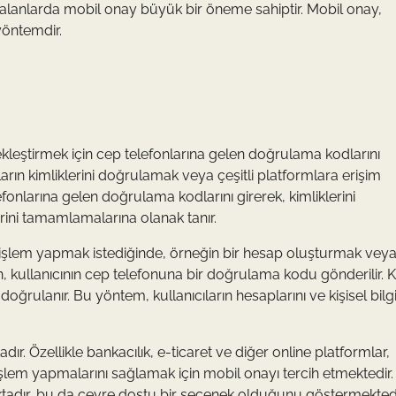
ibi alanlarda mobil onay büyük bir öneme sahiptir. Mobil onay,
 yöntemdir.
rçekleştirmek için cep telefonlarına gelen doğrulama kodlarını
arın kimliklerini doğrulamak veya çeşitli platformlara erişim
efonlarına gelen doğrulama kodlarını girerek, kimliklerini
erini tamamlamalarına olanak tanır.
ir işlem yapmak istediğinde, örneğin bir hesap oluşturmak veya
kullanıcının cep telefonuna bir doğrulama kodu gönderilir. Ku
oğrulanır. Bu yöntem, kullanıcıların hesaplarını ve kişisel bilgi
dır. Özellikle bankacılık, e-ticaret ve diğer online platformlar,
 işlem yapmalarını sağlamak için mobil onayı tercih etmektedir.
aktadır, bu da çevre dostu bir seçenek olduğunu göstermektedi