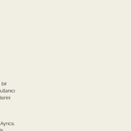
 bir
llanıcı
lerini
 Ayrıca,
r.