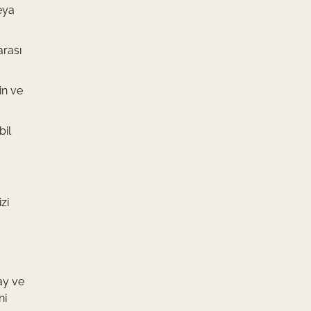
eya
arası
in ve
bil
zi
ay ve
ni