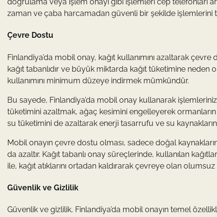
doğrulama veya işlem onayı gibi işlemleri cep telefonları ara
zaman ve çaba harcamadan güvenli bir şekilde işlemlerini 
Çevre Dostu
Finlandiya’da mobil onay, kağıt kullanımını azaltarak çevre
kağıt tabanlıdır ve büyük miktarda kağıt tüketimine neden olu
kullanımını minimum düzeye indirmek mümkündür.
Bu sayede, Finlandiya’da mobil onay kullanarak işlemlerinizi g
tüketimini azaltmak, ağaç kesimini engelleyerek ormanların k
su tüketimini de azaltarak enerji tasarrufu ve su kaynakları
Mobil onayın çevre dostu olması, sadece doğal kaynakların
da azaltır. Kağıt tabanlı onay süreçlerinde, kullanılan kağıt
ile, kağıt atıklarını ortadan kaldırarak çevreye olan olumsuz et
Güvenlik ve Gizlilik
Güvenlik ve gizlilik, Finlandiya’da mobil onayın temel özellikle