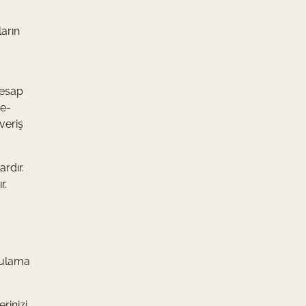
arın
hesap
 e-
veriş
ardır.
r.
gulama
rinizi