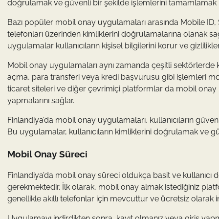
doğrulamak ve güvenli bir şekilde işlemlerini tamamlamak içi
Bazı popüler mobil onay uygulamaları arasında Mobile ID, S
telefonları üzerinden kimliklerini doğrulamalarına olanak sağ
uygulamalar kullanıcıların kişisel bilgilerini korur ve gizlilikler
Mobil onay uygulamaları aynı zamanda çeşitli sektörlerde k
açma, para transferi veya kredi başvurusu gibi işlemleri mobi
ticaret siteleri ve diğer çevrimiçi platformlar da mobil onay 
yapmalarını sağlar.
Finlandiya’da mobil onay uygulamaları, kullanıcıların güvenli 
Bu uygulamalar, kullanıcıların kimliklerini doğrulamak ve gü
Mobil Onay Süreci
Finlandiya’da mobil onay süreci oldukça basit ve kullanıcı d
gerekmektedir. İlk olarak, mobil onay almak istediğiniz p
genellikle akıllı telefonlar için mevcuttur ve ücretsiz olarak ind
Uygulamayı indirdikten sonra, kayıt olmanız veya giriş yapmanız