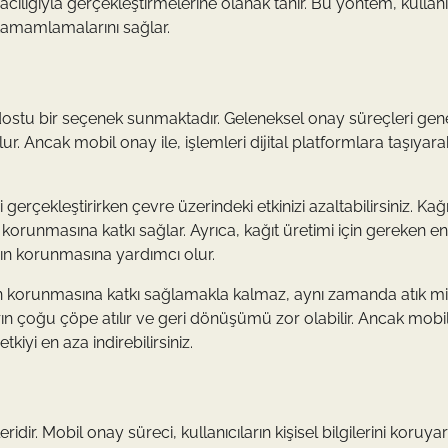
cılığıyla gerçekleştirmelerine olanak tanır. Bu yöntem, kullanı
tamamlamalarını sağlar.
 dostu bir seçenek sunmaktadır. Geleneksel onay süreçleri gene
r. Ancak mobil onay ile, işlemleri dijital platformlara taşıyara
erçekleştirirken çevre üzerindeki etkinizi azaltabilirsiniz. Kağı
orunmasına katkı sağlar. Ayrıca, kağıt üretimi için gereken en
nın korunmasına yardımcı olur.
 korunmasına katkı sağlamakla kalmaz, aynı zamanda atık mik
ların çoğu çöpe atılır ve geri dönüşümü zor olabilir. Ancak mob
kiyi en aza indirebilirsiniz.
ridir. Mobil onay süreci, kullanıcıların kişisel bilgilerini koruya