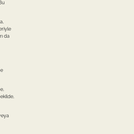
 Bu
a,
eriyle
rı da
ve
de,
ekilde,
 veya