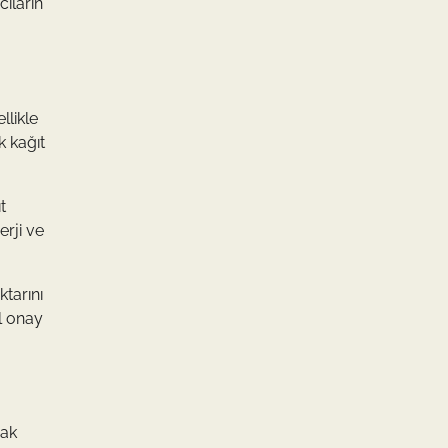
cıların
llikle
k kağıt
t
erji ve
tarını
il onay
rak