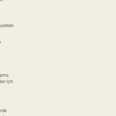
 şekilde
ı
yapma
lar için
mlik