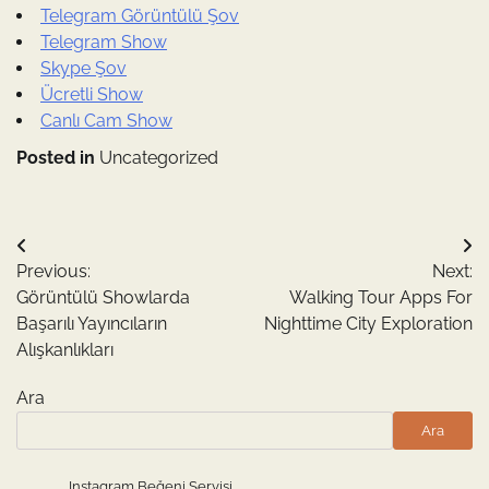
Telegram Görüntülü Şov
Telegram Show
Skype Şov
Ücretli Show
Canlı Cam Show
Posted in
Uncategorized
Yazı
Previous:
Next:
gezinmesi
Görüntülü Showlarda
Walking Tour Apps For
Başarılı Yayıncıların
Nighttime City Exploration
Alışkanlıkları
Ara
Ara
Instagram Beğeni Servisi