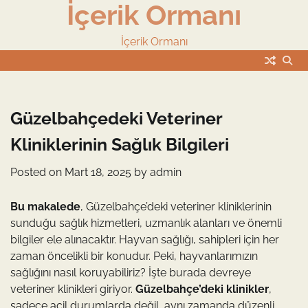
İçerik Ormanı
Skip
to
content
İçerik Ormanı
Güzelbahçedeki Veteriner
Kliniklerinin Sağlık Bilgileri
Posted on
Mart 18, 2025
by
admin
Bu makalede
, Güzelbahçe’deki veteriner kliniklerinin
sunduğu sağlık hizmetleri, uzmanlık alanları ve önemli
bilgiler ele alınacaktır. Hayvan sağlığı, sahipleri için her
zaman öncelikli bir konudur. Peki, hayvanlarımızın
sağlığını nasıl koruyabiliriz? İşte burada devreye
veteriner klinikleri giriyor.
Güzelbahçe’deki klinikler
,
sadece acil durumlarda değil, aynı zamanda düzenli