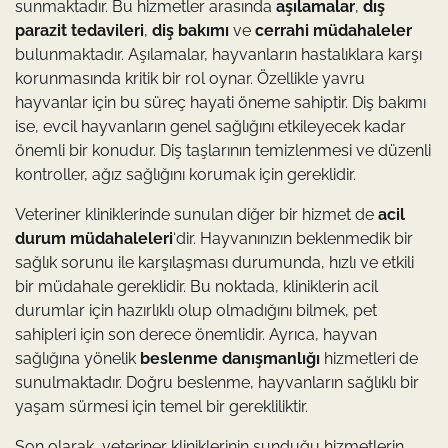
sunmaktadır. Bu hizmetler arasında
aşılamalar
,
dış
parazit tedavileri
,
diş bakımı
ve
cerrahi müdahaleler
bulunmaktadır. Aşılamalar, hayvanların hastalıklara karşı
korunmasında kritik bir rol oynar. Özellikle yavru
hayvanlar için bu süreç hayati öneme sahiptir. Diş bakımı
ise, evcil hayvanların genel sağlığını etkileyecek kadar
önemli bir konudur. Diş taşlarının temizlenmesi ve düzenli
kontroller, ağız sağlığını korumak için gereklidir.
Veteriner kliniklerinde sunulan diğer bir hizmet de
acil
durum müdahaleleri
‘dir. Hayvanınızın beklenmedik bir
sağlık sorunu ile karşılaşması durumunda, hızlı ve etkili
bir müdahale gereklidir. Bu noktada, kliniklerin acil
durumlar için hazırlıklı olup olmadığını bilmek, pet
sahipleri için son derece önemlidir. Ayrıca, hayvan
sağlığına yönelik
beslenme danışmanlığı
hizmetleri de
sunulmaktadır. Doğru beslenme, hayvanların sağlıklı bir
yaşam sürmesi için temel bir gerekliliktir.
Son olarak, veteriner kliniklerinin sunduğu hizmetlerin