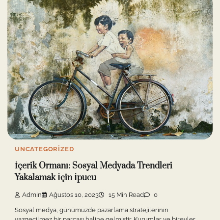
UNCATEGORIZED
İçerik Ormanı: Sosyal Medyada Trendleri
Yakalamak İçin İpucu
Admin
Ağustos 10, 2023
15 Min Read
0
Sosyal medya, günümüzde pazarlama stratejilerinin
vazgeçilmez bir parçası haline gelmiştir. Kurumlar ve bireyler,