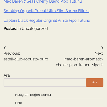
Mac Baren 7 Seas Cherry Blend Pipo Tütünü
Smoking Organik Precut Ultra Slim Sarma Filtresi
Captain Black Regular Original White Pipo Tütünü
Posted in
Uncategorized
Yazı
Previous:
Next:
gezinmesi
esteli-club-robusto-puro
mac-baren-aromatic-
choice-pipo-tutunu-siparis
Ara
Ara
Instagram Beğeni Servisi
Liste