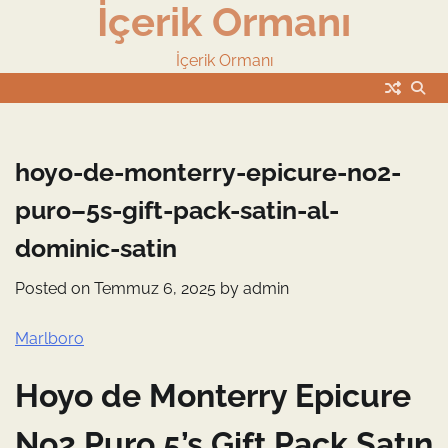
İçerik Ormanı
Skip
to
content
İçerik Ormanı
hoyo-de-monterry-epicure-no2-
puro–5s-gift-pack-satin-al-
dominic-satin
Posted on
Temmuz 6, 2025
by
admin
Marlboro
Hoyo de Monterry Epicure
No2 Puro 5’s Gift Pack Satın