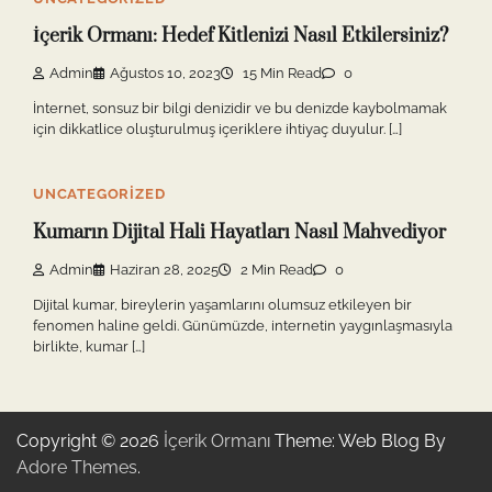
İçerik Ormanı: Hedef Kitlenizi Nasıl Etkilersiniz?
Admin
Ağustos 10, 2023
15 Min Read
0
İnternet, sonsuz bir bilgi denizidir ve bu denizde kaybolmamak
için dikkatlice oluşturulmuş içeriklere ihtiyaç duyulur. […]
UNCATEGORIZED
Kumarın Dijital Hali Hayatları Nasıl Mahvediyor
Admin
Haziran 28, 2025
2 Min Read
0
Dijital kumar, bireylerin yaşamlarını olumsuz etkileyen bir
fenomen haline geldi. Günümüzde, internetin yaygınlaşmasıyla
birlikte, kumar […]
Copyright © 2026
İçerik Ormanı
Theme: Web Blog By
Adore Themes
.