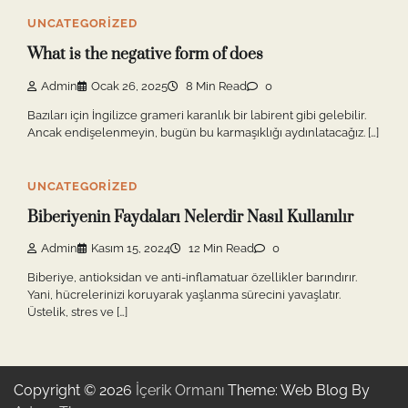
UNCATEGORIZED
What is the negative form of does
Admin
Ocak 26, 2025
8 Min Read
0
Bazıları için İngilizce grameri karanlık bir labirent gibi gelebilir.
Ancak endişelenmeyin, bugün bu karmaşıklığı aydınlatacağız. […]
UNCATEGORIZED
Biberiyenin Faydaları Nelerdir Nasıl Kullanılır
Admin
Kasım 15, 2024
12 Min Read
0
Biberiye, antioksidan ve anti-inflamatuar özellikler barındırır.
Yani, hücrelerinizi koruyarak yaşlanma sürecini yavaşlatır.
Üstelik, stres ve […]
Copyright © 2026
İçerik Ormanı
Theme: Web Blog By