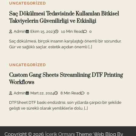
UNCATEGORIZED
Saç Dökülmesi Tedavisinde Kullanılan Bitkisel
Takviyelerin Güvenilirliği ve Etkinliği
Admin
Ekim 15, 2023
10 Min Read
0
Saç dökülmesi, birçok insanın karşılaştığı önemli bir sorundur.
Gür ve sağlıklı saçlar, estetik açıdan önemli […]
UNCATEGORIZED
Custom Gang Sheets Streamlining DTF Printing
Workflows
Admin
Mart 22, 2024
8 Min Read
0
DTFSheet DTF baskı endüstrisi, son yıllarda çarpıcı bir şekilde
gelişti ve sürekli olarak yeniliklerle dolu. […]
Copyright © 2026
İçerik Ormanı
Theme: Web Blog By