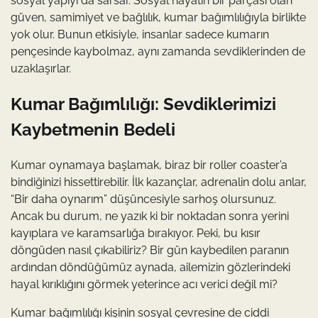
sosyal yapıyı da sarsar. Sosyal hayatın bir parçası olan
güven, samimiyet ve bağlılık, kumar bağımlılığıyla birlikte
yok olur. Bunun etkisiyle, insanlar sadece kumarın
pençesinde kaybolmaz, aynı zamanda sevdiklerinden de
uzaklaşırlar.
Kumar Bağımlılığı: Sevdiklerimizi
Kaybetmenin Bedeli
Kumar oynamaya başlamak, biraz bir roller coaster’a
bindiğinizi hissettirebilir. İlk kazançlar, adrenalin dolu anlar,
“Bir daha oynarım” düşüncesiyle sarhoş olursunuz.
Ancak bu durum, ne yazık ki bir noktadan sonra yerini
kayıplara ve karamsarlığa bırakıyor. Peki, bu kısır
döngüden nasıl çıkabiliriz? Bir gün kaybedilen paranın
ardından döndüğümüz aynada, ailemizin gözlerindeki
hayal kırıklığını görmek yeterince acı verici değil mi?
Kumar bağımlılığı kişinin sosyal çevresine de ciddi