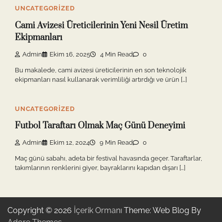
UNCATEGORIZED
Cami Avizesi Üreticilerinin Yeni Nesil Üretim
Ekipmanları
Admin
Ekim 16, 2025
4 Min Read
0
Bu makalede, cami avizesi üreticilerinin en son teknolojik
ekipmanları nasıl kullanarak verimliliği artırdığı ve ürün […]
UNCATEGORIZED
Futbol Taraftarı Olmak Maç Günü Deneyimi
Admin
Ekim 12, 2024
9 Min Read
0
Maç günü sabahı, adeta bir festival havasında geçer. Taraftarlar,
takımlarının renklerini giyer, bayraklarını kapıdan dışarı […]
Copyright © 2026
İçerik Ormanı
Theme: Web Blog By