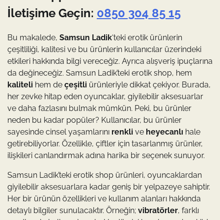
İletişime Geçin:
0850 304 85 15
Bu makalede,
Samsun Ladik
‘teki erotik ürünlerin
çeşitliliği, kalitesi ve bu ürünlerin kullanıcılar üzerindeki
etkileri hakkında bilgi vereceğiz. Ayrıca alışveriş ipuçlarına
da değineceğiz. Samsun Ladik’teki erotik shop, hem
kaliteli
hem de
çeşitli
ürünleriyle dikkat çekiyor. Burada,
her zevke hitap eden oyuncaklar, giyilebilir aksesuarlar
ve daha fazlasını bulmak mümkün. Peki, bu ürünler
neden bu kadar popüler? Kullanıcılar, bu ürünler
sayesinde cinsel yaşamlarını
renkli
ve
heyecanlı
hale
getirebiliyorlar. Özellikle, çiftler için tasarlanmış ürünler,
ilişkileri canlandırmak adına harika bir seçenek sunuyor.
Samsun Ladik’teki erotik shop ürünleri, oyuncaklardan
giyilebilir aksesuarlara kadar geniş bir yelpazeye sahiptir.
Her bir ürünün özellikleri ve kullanım alanları hakkında
detaylı bilgiler sunulacaktır. Örneğin;
vibratörler
, farklı