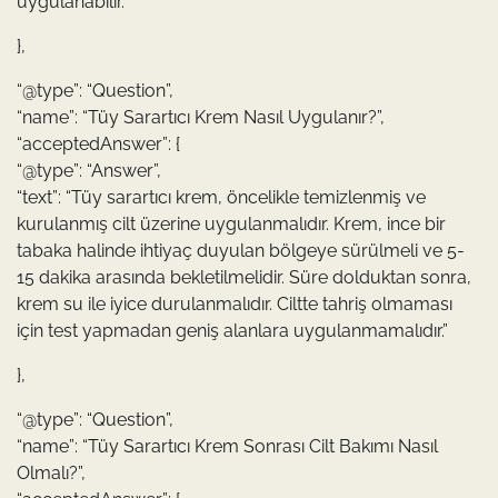
uygulanabilir.”
},
“@type”: “Question”,
“name”: “Tüy Sarartıcı Krem Nasıl Uygulanır?”,
“acceptedAnswer”: {
“@type”: “Answer”,
“text”: “Tüy sarartıcı krem, öncelikle temizlenmiş ve
kurulanmış cilt üzerine uygulanmalıdır. Krem, ince bir
tabaka halinde ihtiyaç duyulan bölgeye sürülmeli ve 5-
15 dakika arasında bekletilmelidir. Süre dolduktan sonra,
krem su ile iyice durulanmalıdır. Ciltte tahriş olmaması
için test yapmadan geniş alanlara uygulanmamalıdır.”
},
“@type”: “Question”,
“name”: “Tüy Sarartıcı Krem Sonrası Cilt Bakımı Nasıl
Olmalı?”,