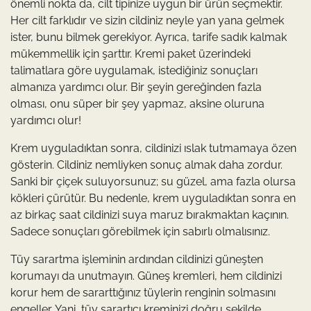
önemli nokta da, cilt tipinize uygun bir ürün seçmektir.
Her cilt farklıdır ve sizin cildiniz neyle yan yana gelmek
ister, bunu bilmek gerekiyor. Ayrıca, tarife sadık kalmak
mükemmellik için şarttır. Kremi paket üzerindeki
talimatlara göre uygulamak, istediğiniz sonuçları
almanıza yardımcı olur. Bir şeyin gereğinden fazla
olması, onu süper bir şey yapmaz, aksine oluruna
yardımcı olur!
Krem uyguladıktan sonra, cildinizi ıslak tutmamaya özen
gösterin. Cildiniz nemliyken sonuç almak daha zordur.
Sanki bir çiçek suluyorsunuz; su güzel, ama fazla olursa
kökleri çürütür. Bu nedenle, krem uyguladıktan sonra en
az birkaç saat cildinizi suya maruz bırakmaktan kaçının.
Sadece sonuçları görebilmek için sabırlı olmalısınız.
Tüy sarartma işleminin ardından cildinizi güneşten
korumayı da unutmayın. Güneş kremleri, hem cildinizi
korur hem de sararttığınız tüylerin renginin solmasını
engeller. Yani, tüy sarartıcı kreminizi doğru şekilde