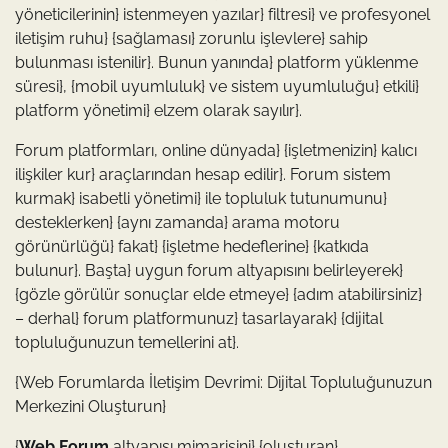
yöneticilerinin} istenmeyen yazılar} filtresi} ve profesyonel
iletişim ruhu} {sağlaması} zorunlu işlevlere} sahip
bulunması istenilir}. Bunun yanında} platform yüklenme
süresi}, {mobil uyumluluk} ve sistem uyumluluğu} etkili}
platform yönetimi} elzem olarak sayılır}.
Forum platformları, online dünyada} {işletmenizin} kalıcı
ilişkiler kur} araçlarından hesap edilir}. Forum sistem
kurmak} isabetli yönetimi} ile topluluk tutunumunu}
desteklerken} {aynı zamanda} arama motoru
görünürlüğü} fakat} {işletme hedeflerine} {katkıda
bulunur}. Başta} uygun forum altyapısını belirleyerek}
{gözle görülür sonuçlar elde etmeye} {adım atabilirsiniz}
– derhal} forum platformunuz} tasarlayarak} {dijital
topluluğunuzun temellerini at}.
{Web Forumlarda İletişim Devrimi: Dijital Topluluğunuzun
Merkezini Oluşturun}
{
Web Forum
altyapısı mimarisini} {oluşturan}