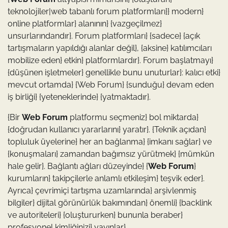
teknolojiler|web tabanlı forum platformları}} modern}
online platformlar} alanının} {vazgeçilmez}
unsurlarındandır}. Forum platformları} {sadece} {açık
tartışmaların yapıldığı alanlar değil}, {aksine} katılımcıları
mobilize eden} etkin} platformlardır}. Forum başlatmayı}
{düşünen işletmeler} genellikle bunu unuturlar}: kalıcı etki}
mevcut ortamda} {Web Forum} {sunduğu} devam eden
iş birliği} {yeteneklerinde} {yatmaktadır}.
{Bir
Web Forum
platformu seçmeniz} bol miktarda}
{doğrudan kullanıcı yararlarını} yaratır}. {Teknik açıdan}
topluluk üyelerine} her an bağlanma} {imkanı sağlar} ve
{konuşmaları} zamandan bağımsız yürütmek} {mümkün
hale gelir}. Bağlantı ağları düzeyinde} {
Web Forum
}
kurumların} takipçilerle anlamlı etkileşim} teşvik eder}.
Ayrıca} çevrimiçi tartışma uzamlarında} arşivlenmiş
bilgiler} dijital görünürlük bakımından} önemli} {backlink
ve autoriteleri} {oluştururken} bununla beraber}
profesyonel kimliğinizi} yayınlar}.