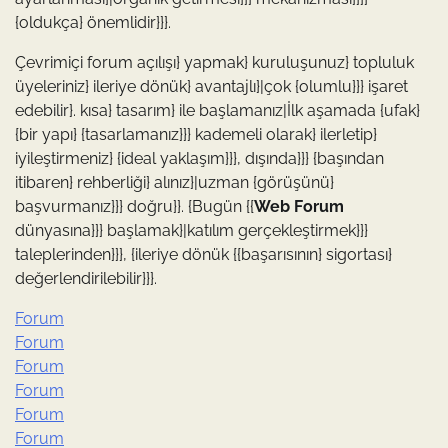
{oldukça} önemlidir}}}.
Çevrimiçi forum açılışı} yapmak} kuruluşunuz} topluluk
üyeleriniz} ileriye dönük} avantajlı}|çok {olumlu}}} işaret
edebilir}. kısa} tasarım} ile başlamanız|İlk aşamada {ufak}
{bir yapı} {tasarlamanız}}} kademeli olarak} ilerletip}
iyileştirmeniz} {ideal yaklaşım}}}, dışında}}} {başından
itibaren} rehberliği} alınız}|uzman {görüşünü}
başvurmanız}}} doğru}}. {Bugün {{
Web Forum
dünyasına}}} başlamak}|katılım gerçekleştirmek}}}
taleplerinden}}}, {ileriye dönük {{başarısının} sigortası}
değerlendirilebilir}}}.
Forum
Forum
Forum
Forum
Forum
Forum