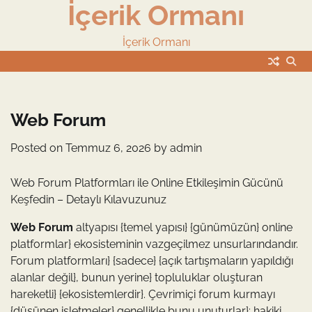
İçerik Ormanı
Skip
to
content
İçerik Ormanı
Web Forum
Posted on
Temmuz 6, 2026
by
admin
Web Forum Platformları ile Online Etkileşimin Gücünü
Keşfedin – Detaylı Kılavuzunuz
Web Forum
altyapısı {temel yapısı} {günümüzün} online
platformlar} ekosisteminin vazgeçilmez unsurlarındandır.
Forum platformları} {sadece} {açık tartışmaların yapıldığı
alanlar değil}, bunun yerine} topluluklar oluşturan
hareketli} {ekosistemlerdir}. Çevrimiçi forum kurmayı
{düşünen işletmeler} genellikle bunu unuturlar}: hakiki