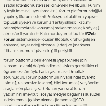
sırada} {otentik müşteri sesi dinlemek} {ve {{bunu} kurum
iyileştirilmesine} uygulamaktır}}}. forum platformunda}|{İyi
yapılmış {{forum sistemi}|Profesyonel platform yapısı}}}
topluluk üyeleri ve kurumlar} anlayış}|{eşit {{katılım}
ortamı|demokratik konuşma} mekanizması|açık söyleşi}
atmosferi}} yaratılır}}}. Katılımcı doyumu} {bu tür {{
Web
Forum
sistemlerinde}|{oluşan {{topluluk ruhu}|gelişen
anlaşma} sayesinde}} biçimde} {artar} ve {markanın
{{itibarı}|kurumun {güvenilirliği}}} pekişir}}}.
forum platformu belirlenmesi} {yapabilmek} {için}
kapsamlı olarak} değerlendirmek}|sistem gerekliliklerini
öğrenmek}|tümüyle harita çıkarmak}}}}} {mutlak
zorunludur}. Forum platformunun yapısında} ziyaretçi
tatmini}, responsive tasarım}, bilgi koruması} ve yönetim
araçları} ön plana çıkar}. Bunun yanı sıra} forum
yazılımının} {mevcut {{sosyal medya} bağlaması}|usulde}
indekslenmesi|çekişe alınması|taranması}}|SEO
ayarlanması}|organik getirmesi}}} mekanizması}}}}