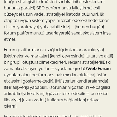
{doğru stratejisi} ile {müşteri sadakatini} desteklerken}
bununla paralel} SEO performansu iyileştirme} eşit
düzeyde} uzun vadeli stratejiye} {katkıda bulunur}. İlk
etapta} uygun sistem yapısını tercih ederek} hedeflenen
etkileri yaratmaya} yol açabilirsiniz} – {hemen bugün}
forum platformunuz} tasarlayarak} sanal ekosistem inşa
etme}.
Forum platformlarının sağladığı imkanlar aracılığıyla}
{işletmeler ve markalar} {kendi çevresinde} {tutarlı ve aktif}
bir grup} {oluşturabilmektedirler}. reklam stratejileri}|Eski
zamankı etkileşim yolları}}} kıyaslandığında} {
Web Forum
uygulamaları} performans bakımından oldukça} üstün
etkileşim} göstermektedir}. {Müşteriler kendi aralarında}
{fikir alışverişi yapabilir}, {sorunlarını çözebilir} ve bağlılık}
artırabilir}|şirkete karşı {güven} tesis edebilir}}}, bu netice
itibariyle} {uzun vadeli} kullanıcı bağlantıları} ortaya
çıkarır}.
Forum sistemlerinin en önemli faydaları arasında ilk