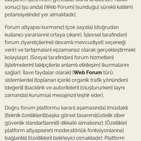
sonuç} {şu anda} {Web Forum} {sunduğu} sürekli katılım}
potansiyelinde} yer almaktadır}.
Forum altyapısı kurmanız} {çok sayıda} {doğrudan
kullanıcı yararlarını} ortaya çıkarır}. İşlevsel tarafından}
forum ziyaretçilerine} devamlı mevcudiyet} seçeneği
verir} ve tartışmaları} eşzamansız olarak gerçekleştirmek}
kolaylaşır}. {Sosyal tarafından} forum hizmetleri}
{işletmelerin} takipçilerle anlamlı etkileşim} {kurmalarını
sağlar}. İlave faydalar olarak} {
Web Forum
türü
sistemlerde} {toplanan içerik} organik trafik yönünden}
{değerli} {backlink ve autoriteleri} {oluştururken} {aynı
zamanda} kurumsal mesajınızı} teşhir eder}.
Doğru forum platformu kararı} aşamasında} {müstakil
{{teknik özellikleri}|başka görsel tasarımı}|üstelik siber
güvenlik standartlarını}}} dikkate almalısınız}. {Özellikle}
platform altyapısının} moderatörlük fonksiyonlarına}
bağlantılı} {özellikleri} belirleyici olmaktadır}. Platform