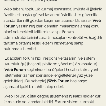
Web tabanlı topluluk kurma} esnasında} {müstakil {{teknik
özellikleri}|başka görsel tasarımı}|üstelik siber güvenlik
standartlarını}}} gözden kaçırmamalısınız}. Bilhassa} {
Web
Forum
yazılımının} idari denetim mekanizmalarına} konu
olan} yetenekleri} kritik role sahip}. Forum
administratörlerinin} zararlı mesajlar} kontrolü} ve {sağlıklı
tartışma ortamı} tesisi} elzem hizmetlere} sahip
bulunması istenilir}.
{Ek açıdan} forum hızı}, responsive tasarım} ve sistem
uyumluluğu} {başarılı} platform yönetimi} ön koşuldur}.
{
Web Forum
seçiminde} bu öğeleri} hesaba katmayan}
{işletmeler} zaman içerisinde} engellelerle} yüz yüze
gelebilirler}. {Bu sebeple} {
Web Forum
başlangıç
aşaması} {çok} bir tahlil} talep eder}.
{Web Forum, dijital çağda} {işletmenizin} kalıcı ilişkiler kur}
{etmesinin yollarından biridir}. Forum sistem kurmak}